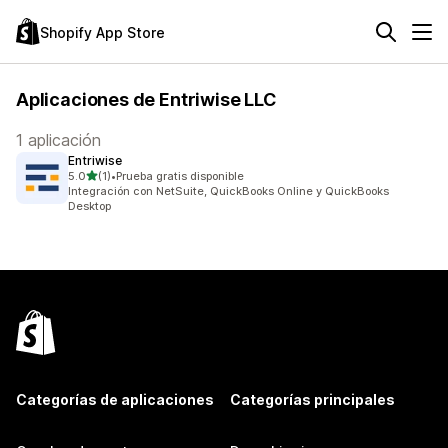
Shopify App Store
Aplicaciones de Entriwise LLC
1 aplicación
Entriwise
de 5 estrellas
5.0
(1)
•
Prueba gratis disponible
1 reseñas en total
Integración con NetSuite, QuickBooks Online y QuickBooks
Desktop
Categorías de aplicaciones
Categorías principales