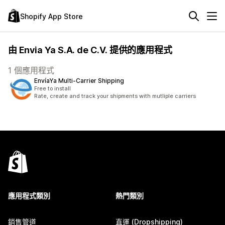
Shopify App Store
由 Envia Ya S.A. de C.V. 提供的應用程式
1 個應用程式
EnvíaYa Multi‑Carrier Shipping
Free to install
Rate, create and track your shipments with mutliple carriers
應用程式類別
熱門類別
銷售管道
直運 (Dropshipping)