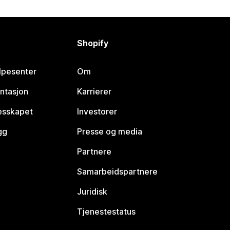
Shopify
lpesenter
Om
ntasjon
Karrierer
lesskapet
Investorer
gg
Presse og media
Partnere
Samarbeidspartnere
Juridisk
Tjenestestatus