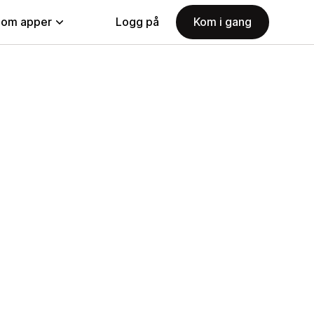
nom apper
Logg på
Kom i gang