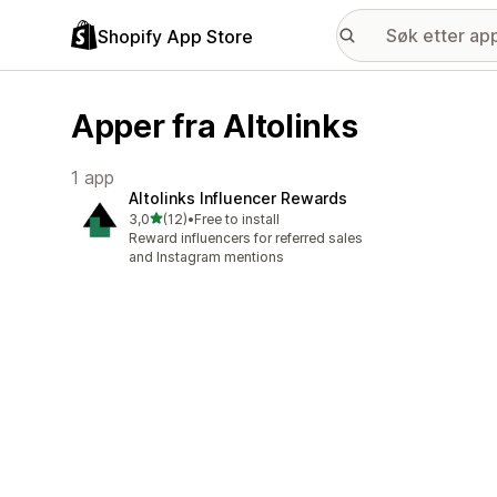
Shopify App Store
Apper fra Altolinks
1 app
Altolinks Influencer Rewards
av 5 stjerner
3,0
(12)
•
Free to install
Totalt 12 omtaler
Reward influencers for referred sales
and Instagram mentions