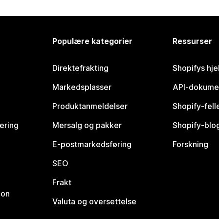
Populære kategorier
Ressurser
Direktefrakting
Shopifys hje
Markedsplasser
API-dokume
Produktanmeldelser
Shopify-fel
vering
Mersalg og pakker
Shopify-blo
E-postmarkedsføring
Forskning
SEO
Frakt
jon
Valuta og oversettelse