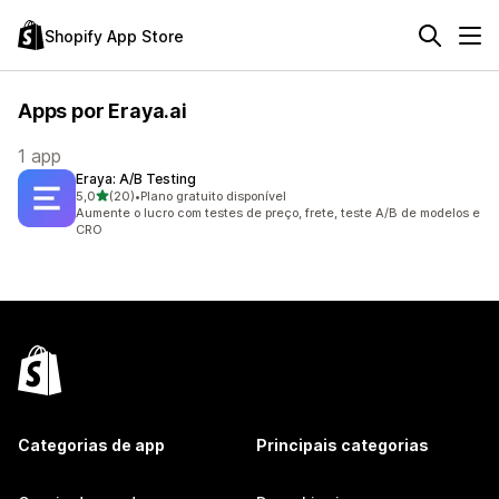
Shopify App Store
Apps por Eraya.ai
1 app
Eraya: A/B Testing
de 5 estrelas
5,0
(20)
•
Plano gratuito disponível
20 avaliações ao todo
Aumente o lucro com testes de preço, frete, teste A/B de modelos e
CRO
Categorias de app
Principais categorias