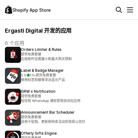
Shopify App Store
Ergasti Digital 开发的应用
6 个应用
Orders Limiter & Rules
提供免费套餐
在结账时设置最小和最大购买限制
Label & Badge Manager
星（满分 5 星）
5.0
(1)
•
提供免费套餐
总共 1 条评论
使用标签和徽章突出显示产品
GRW x Notification
提供免费套餐
短信和 WhatsApp 通知营销自动化应用
Announcement Bar Scheduler
提供免费套餐
适用于促销、更新和特卖活动的简易公告栏
Offerly Gifts Engine