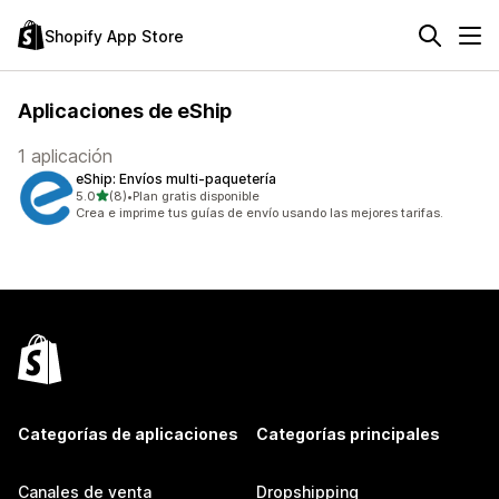
Shopify App Store
Aplicaciones de eShip
1 aplicación
eShip: Envíos multi‑paquetería
de 5 estrellas
5.0
(8)
•
Plan gratis disponible
8 reseñas en total
Crea e imprime tus guías de envío usando las mejores tarifas.
Categorías de aplicaciones
Categorías principales
Canales de venta
Dropshipping