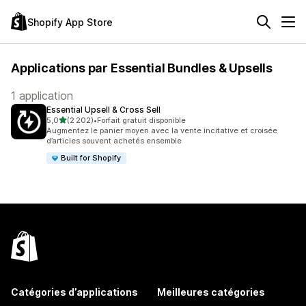
Shopify App Store
Applications par Essential Bundles & Upsells
1 application
Essential Upsell & Cross Sell
étoile(s) sur 5
5,0
(2 202)
•
Forfait gratuit disponible
2202 avis au total
Augmentez le panier moyen avec la vente incitative et croisée
d’articles souvent achetés ensemble
Built for Shopify
Catégories d’applications
Meilleures catégories