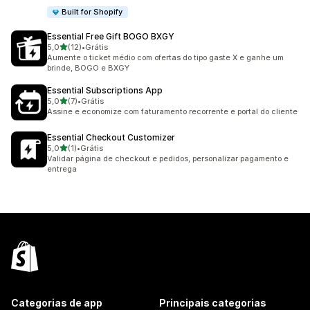
Built for Shopify
Essential Free Gift BOGO BXGY
de 5 estrelas
5,0
(12)
•
Grátis
12 avaliações ao todo
Aumente o ticket médio com ofertas do tipo gaste X e ganhe um
brinde, BOGO e BXGY
Essential Subscriptions App
de 5 estrelas
5,0
(7)
•
Grátis
7 avaliações ao todo
Assine e economize com faturamento recorrente e portal do cliente
Essential Checkout Customizer
de 5 estrelas
5,0
(1)
•
Grátis
1 avaliações ao todo
Validar página de checkout e pedidos, personalizar pagamento e
entrega
Categorias de app
Principais categorias