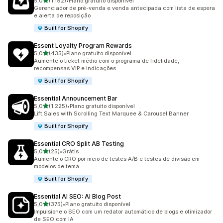
de 5 estrelas
5,0
(1.192)
•
Plano gratuito disponível
1192 avaliações ao todo
Gerenciador de pré-venda e venda antecipada com lista de espera
e alerta de reposição
Built for Shopify
Essent Loyalty Program Rewards
de 5 estrelas
5,0
(435)
•
Plano gratuito disponível
435 avaliações ao todo
Aumente o ticket médio com o programa de fidelidade,
recompensas VIP e indicações
Built for Shopify
Essential Announcement Bar
de 5 estrelas
5,0
(1.225)
•
Plano gratuito disponível
1225 avaliações ao todo
Lift Sales with Scrolling Text Marquee & Carousel Banner
Built for Shopify
Essential CRO Split AB Testing
de 5 estrelas
5,0
(25)
•
Grátis
25 avaliações ao todo
Aumente o CRO por meio de testes A/B e testes de divisão em
modelos de tema.
Built for Shopify
Essential AI SEO: AI Blog Post
de 5 estrelas
5,0
(375)
•
Plano gratuito disponível
375 avaliações ao todo
Impulsione o SEO com um redator automático de blogs e otimizador
de SEO com IA