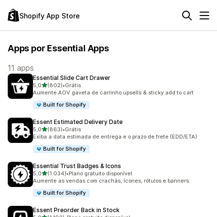
Shopify App Store
Apps por Essential Apps
11 apps
Essential Slide Cart Drawer
de 5 estrelas
5,0
(802)
•
Grátis
802 avaliações ao todo
Aumente AOV gaveta de carrinho upsells & sticky add to cart
Built for Shopify
Essent Estimated Delivery Date
de 5 estrelas
5,0
(863)
•
Grátis
863 avaliações ao todo
Exiba a data estimada de entrega e o prazo de frete (EDD/ETA)
Built for Shopify
Essential Trust Badges & Icons
de 5 estrelas
5,0
(1.034)
•
Plano gratuito disponível
1034 avaliações ao todo
Aumente as vendas com crachás, ícones, rótulos e banners.
Built for Shopify
Essent Preorder Back in Stock