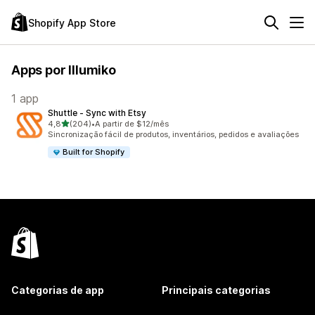
Shopify App Store
Apps por Illumiko
1 app
Shuttle ‑ Sync with Etsy
de 5 estrelas
4,8
(204)
•
A partir de $12/mês
204 avaliações ao todo
Sincronização fácil de produtos, inventários, pedidos e avaliações
Built for Shopify
Categorias de app
Principais categorias