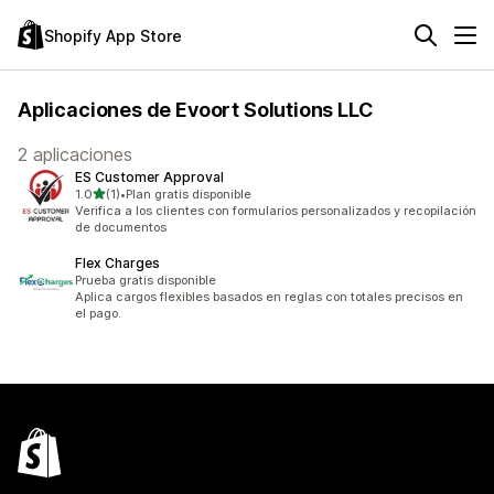
Shopify App Store
Aplicaciones de Evoort Solutions LLC
2 aplicaciones
ES Customer Approval
de 5 estrellas
1.0
(1)
•
Plan gratis disponible
1 reseñas en total
Verifica a los clientes con formularios personalizados y recopilación
de documentos
Flex Charges
Prueba gratis disponible
Aplica cargos flexibles basados en reglas con totales precisos en
el pago.