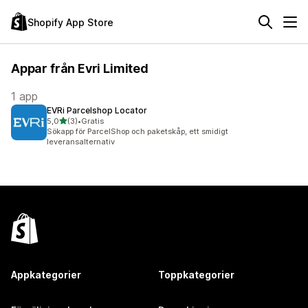
Shopify App Store
Appar från Evri Limited
1 app
EVRi Parcelshop Locator
av 5 stjärnor
5,0
(3)
•
Gratis
3 recensioner totalt
Sökapp för ParcelShop och paketskåp, ett smidigt
leveransalternativ
Appkategorier
Toppkategorier