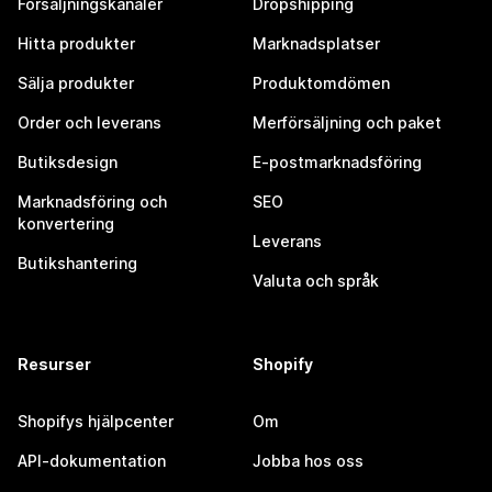
Försäljningskanaler
Dropshipping
Hitta produkter
Marknadsplatser
Sälja produkter
Produktomdömen
Order och leverans
Merförsäljning och paket
Butiksdesign
E-postmarknadsföring
Marknadsföring och
SEO
konvertering
Leverans
Butikshantering
Valuta och språk
Resurser
Shopify
Shopifys hjälpcenter
Om
API-dokumentation
Jobba hos oss