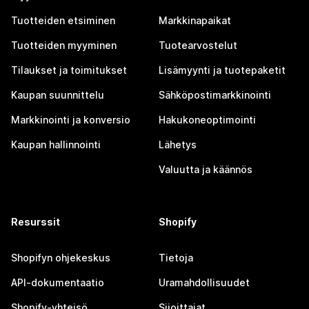
Tuotteiden etsiminen
Markkinapaikat
Tuotteiden myyminen
Tuotearvostelut
Tilaukset ja toimitukset
Lisämyynti ja tuotepaketit
Kaupan suunnittelu
Sähköpostimarkkinointi
Markkinointi ja konversio
Hakukoneoptimointi
Kaupan hallinnointi
Lähetys
Valuutta ja käännös
Resurssit
Shopify
Shopifyn ohjekeskus
Tietoja
API-dokumentaatio
Uramahdollisuudet
Shopify-yhteisö
Sijoittajat