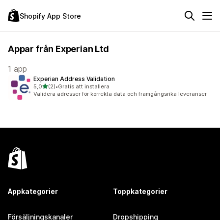
Shopify App Store
Appar från Experian Ltd
1 app
Experian Address Validation
av 5 stjärnor
5,0
(2)
•
Gratis att installera
2 recensioner totalt
Validera adresser för korrekta data och framgångsrika leveranser
Appkategorier
Toppkategorier
Försäljningskanaler
Dropshipping