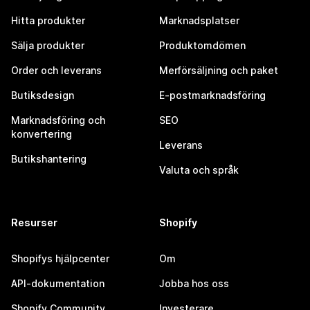
Hitta produkter
Marknadsplatser
Sälja produkter
Produktomdömen
Order och leverans
Merförsäljning och paket
Butiksdesign
E-postmarknadsföring
Marknadsföring och
SEO
konvertering
Leverans
Butikshantering
Valuta och språk
Resurser
Shopify
Shopifys hjälpcenter
Om
API-dokumentation
Jobba hos oss
Shopify Community
Investerare