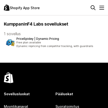
Shopify App Store
KumppaninF4 Labs sovellukset
1 sovellus
PriceSpidey | Dynamic Pricing
Free plan available
Dynamic repricing from competitor tracking, with guardrails
Sovellusluokat
Pääluokat
Myyntikanavat
Suoratoimitus