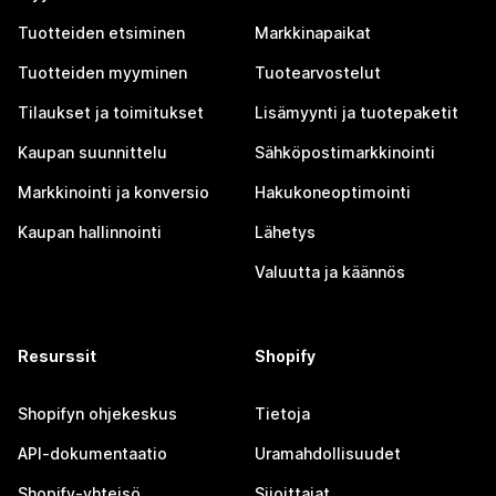
Tuotteiden etsiminen
Markkinapaikat
Tuotteiden myyminen
Tuotearvostelut
Tilaukset ja toimitukset
Lisämyynti ja tuotepaketit
Kaupan suunnittelu
Sähköpostimarkkinointi
Markkinointi ja konversio
Hakukoneoptimointi
Kaupan hallinnointi
Lähetys
Valuutta ja käännös
Resurssit
Shopify
Shopifyn ohjekeskus
Tietoja
API-dokumentaatio
Uramahdollisuudet
Shopify-yhteisö
Sijoittajat