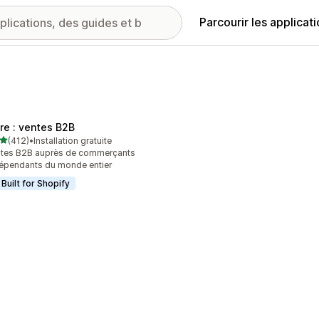
Parcourir les applicat
ire : ventes B2B
étoile(s) sur 5
(412)
•
Installation gratuite
 avis au total
tes B2B auprès de commerçants
épendants du monde entier
Built for Shopify