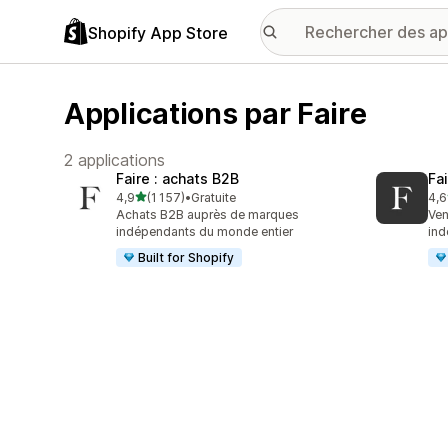
Shopify App Store
Applications par Faire
2 applications
Faire : achats B2B
Fa
étoile(s) sur 5
4,9
(1 157)
•
Gratuite
4,6
1157 avis au total
412
Achats B2B auprès de marques
Ven
indépendants du monde entier
ind
Built for Shopify