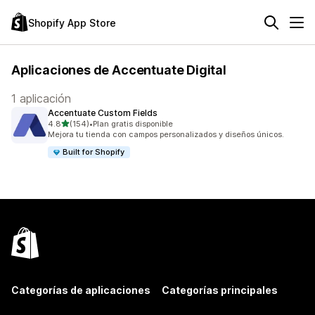
Shopify App Store
Aplicaciones de Accentuate Digital
1 aplicación
Accentuate Custom Fields
de 5 estrellas
4.8
(154)
•
Plan gratis disponible
154 reseñas en total
Mejora tu tienda con campos personalizados y diseños únicos.
Built for Shopify
Categorías de aplicaciones
Categorías principales