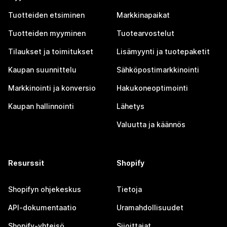
Tuotteiden etsiminen
Markkinapaikat
Tuotteiden myyminen
Tuotearvostelut
Tilaukset ja toimitukset
Lisämyynti ja tuotepaketit
Kaupan suunnittelu
Sähköpostimarkkinointi
Markkinointi ja konversio
Hakukoneoptimointi
Kaupan hallinnointi
Lähetys
Valuutta ja käännös
Resurssit
Shopify
Shopifyn ohjekeskus
Tietoja
API-dokumentaatio
Uramahdollisuudet
Shopify-yhteisö
Sijoittajat