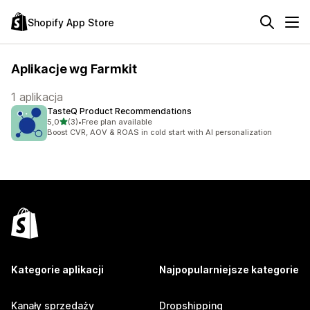
Shopify App Store
Aplikacje wg Farmkit
1 aplikacja
TasteQ Product Recommendations
na 5 gwiazdek
5,0
(3)
•
Free plan available
Łączna liczba recenzji: 3
Boost CVR, AOV & ROAS in cold start with AI personalization
Kategorie aplikacji
Najpopularniejsze kategorie
Kanały sprzedaży
Dropshipping