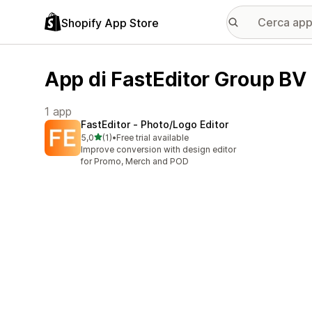
Shopify App Store
App di FastEditor Group BV
1 app
FastEditor ‑ Photo/Logo Editor
stelle su 5
5,0
(1)
•
Free trial available
1 recensioni totali
Improve conversion with design editor
for Promo, Merch and POD