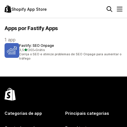
Shopify App Store
Apps por Fastify Apps
1 app
Fastify: SEO Onpage
de 5 estrelas
3,5
(30)
•
Grátis
30 avaliações ao todo
Corrija o SEO e otimize problemas de SEO Onpage para aumentar o
tráfego
Categorias de app
Principais categorias