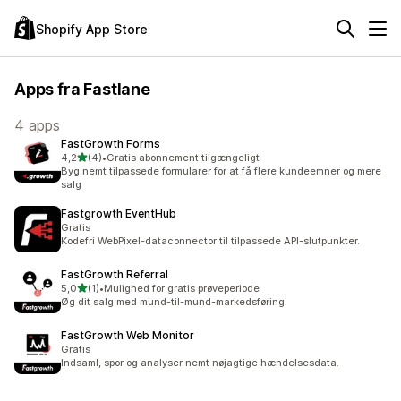
Shopify App Store
Apps fra Fastlane
4 apps
FastGrowth Forms
ud af 5 stjerner
4,2
(4)
•
Gratis abonnement tilgængeligt
4 anmeldelser i alt
Byg nemt tilpassede formularer for at få flere kundeemner og mere
salg
Fastgrowth EventHub
Gratis
Kodefri WebPixel-dataconnector til tilpassede API-slutpunkter.
FastGrowth Referral
ud af 5 stjerner
5,0
(1)
•
Mulighed for gratis prøveperiode
1 anmeldelser i alt
Øg dit salg med mund-til-mund-markedsføring
FastGrowth Web Monitor
Gratis
Indsaml, spor og analyser nemt nøjagtige hændelsesdata.