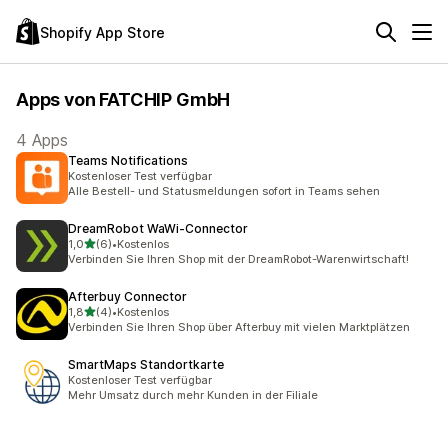
Shopify App Store
Apps von FATCHIP GmbH
4 Apps
Teams Notifications
Kostenloser Test verfügbar
Alle Bestell- und Statusmeldungen sofort in Teams sehen
DreamRobot WaWi‑Connector
von 5 Sternen
1,0
(6)
•
Kostenlos
6 Rezensionen insgesamt
Verbinden Sie Ihren Shop mit der DreamRobot-Warenwirtschaft!
Afterbuy Connector
von 5 Sternen
1,8
(4)
•
Kostenlos
4 Rezensionen insgesamt
Verbinden Sie Ihren Shop über Afterbuy mit vielen Marktplätzen
SmartMaps Standortkarte
Kostenloser Test verfügbar
Mehr Umsatz durch mehr Kunden in der Filiale