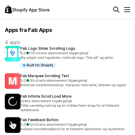
Shopify App Store
Apps fra Fab Apps
4 apps
Fab Logo Slider Scrolling Logo
ud af 5 stjerner
5,0
(15)
•
Gratis abonnement tilgængeligt
15 anmeldelser i alt
Øg salget med logoslider, rullende logo, "Set på" og gitter
Built for Shopify
Fab Marquee Scrolling Text
ud af 5 stjerner
5,0
(8)
•
Gratis abonnement tilgængeligt
8 anmeldelser i alt
Rullende meddelelseslinje: marquee med tekst, billeder og logoer
Fab Infinite Scroll Load More
Gratis abonnement tilgængeligt
Tilføj uendelig rulning og en Indlæs flere-knap for at forbedre
kollektioner
Fab Feedback Button
ud af 5 stjerner
5,0
(2)
•
Gratis abonnement tilgængeligt
2 anmeldelser i alt
Indsaml kundefeedback for at forbedre oplevelsen og loyaliteten