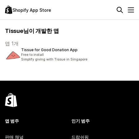
Shopify App Store
Tissue님이 개발한 앱
앱 1개
Tissue for Good Donation App
Free to install
Simplify giving with Tissue in Singapore
앱 범주
인기 범주
판매 채널
드랍쉬핑