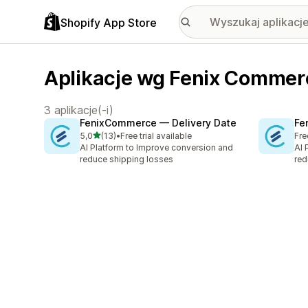
Shopify App Store
Aplikacje wg Fenix Commer
3 aplikacje(-i)
FenixCommerce — Delivery Date
Fe
na 5 gwiazdek
5,0
(13)
•
Free trial available
Fre
Łączna liczba recenzji: 13
AI Platform to Improve conversion and
AI 
reduce shipping losses
red