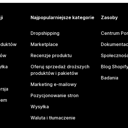
ji
Najpopularniejsze kategorie
Zasoby
Dropshipping
Centrum Po
oduktów
Marketplace
Dokumentac
tów
Recenzje produktu
Społeczność
yłka
Oferuj sprzedaż droższych
Blog Shopif
produktów i pakietów
Badania
Marketing e-mailowy
rsja
Pozycjonowanie stron
pem
Wysyłka
Waluta i tłumaczenie