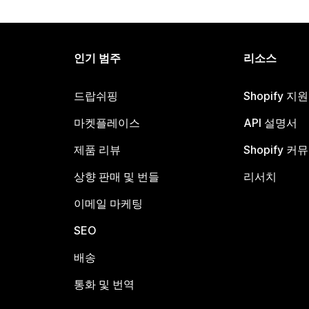
인기 범주
리소스
드랍쉬핑
Shopify 지
마켓플레이스
API 설명서
제품 리뷰
Shopify 커
상향 판매 및 번들
리서치
이메일 마케팅
SEO
배송
통화 및 번역