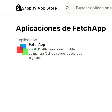
Shopify App Store
Aplicaciones de FetchApp
1 aplicación
FetchApp
de 5 estrellas
4.7
(11)
•
Plan gratis disponible
11 reseñas en total
La manera fácil de vender descargas
digitales.