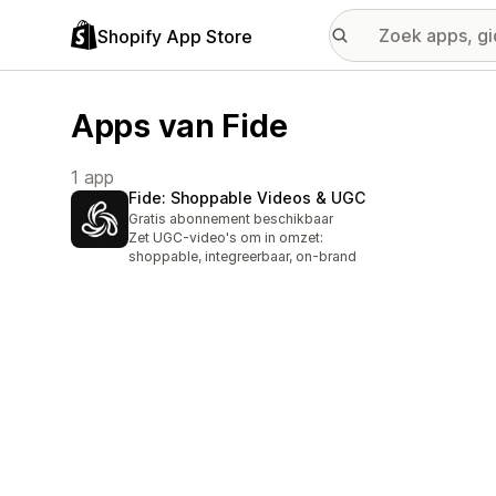
Shopify App Store
Apps van Fide
1 app
Fide: Shoppable Videos & UGC
Gratis abonnement beschikbaar
Zet UGC-video's om in omzet:
shoppable, integreerbaar, on-brand