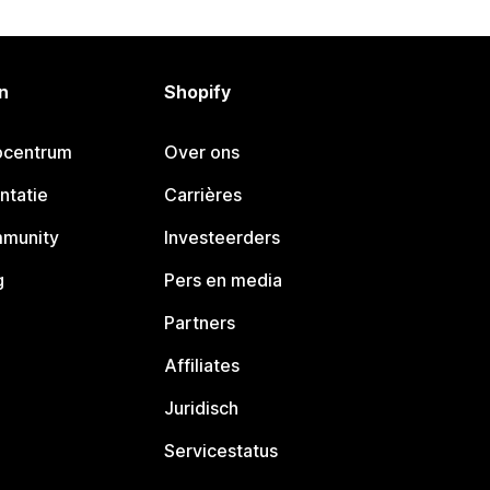
n
Shopify
pcentrum
Over ons
ntatie
Carrières
mmunity
Investeerders
g
Pers en media
Partners
Affiliates
Juridisch
Servicestatus