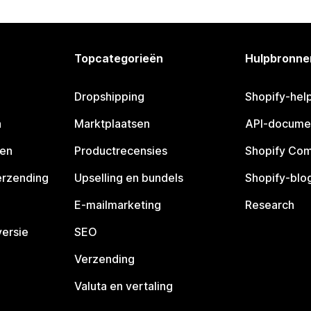
Topcategorieën
Hulpbronne
Dropshipping
Shopify-hel
n
Marktplaatsen
API-docume
pen
Productrecensies
Shopify Co
erzending
Upselling en bundels
Shopify-blo
E-mailmarketing
Research
ersie
SEO
Verzending
Valuta en vertaling