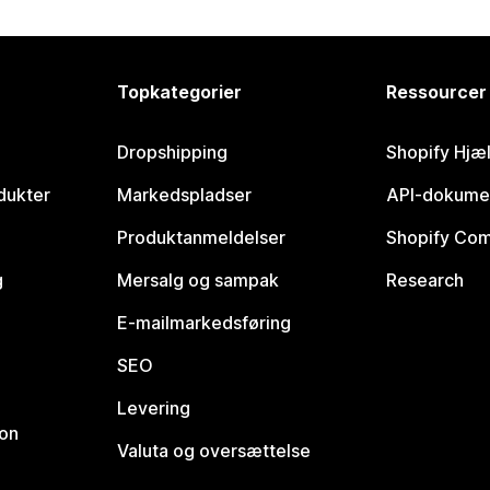
Topkategorier
Ressourcer
Dropshipping
Shopify Hjæ
dukter
Markedspladser
API-dokume
Produktanmeldelser
Shopify Co
g
Mersalg og sampak
Research
E-mailmarkedsføring
SEO
Levering
ion
Valuta og oversættelse