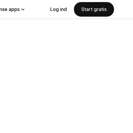
se apps
Log ind
Start gratis