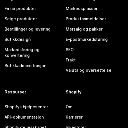
Finne produkter
Markedsplasser
Selge produkter
Produktanmeldelser
Bestillinger og levering
Mersalg og pakker
Butikkdesign
E-postmarkedsføring
Markedsføring og
SEO
konvertering
Frakt
Butikkadministrasjon
Valuta og oversettelse
Ressurser
Shopify
Shopifys hjelpesenter
Om
API-dokumentasjon
Karrierer
Shopify-fellesskapet
Investorer