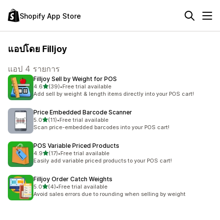
Shopify App Store
แอปโดย Filljoy
แอป 4 รายการ
Filljoy Sell by Weight for POS
เต็ม 5 ดาว
4.6
(39)
•
Free trial available
ทั้งหมด 39 รีวิว
Add sell by weight & length items directly into your POS cart!
Price Embedded Barcode Scanner
เต็ม 5 ดาว
5.0
(11)
•
Free trial available
ทั้งหมด 11 รีวิว
Scan price-embedded barcodes into your POS cart!
POS Variable Priced Products
เต็ม 5 ดาว
4.9
(17)
•
Free trial available
ทั้งหมด 17 รีวิว
Easily add variable priced products to your POS cart!
Filljoy Order Catch Weights
เต็ม 5 ดาว
5.0
(4)
•
Free trial available
ทั้งหมด 4 รีวิว
Avoid sales errors due to rounding when selling by weight