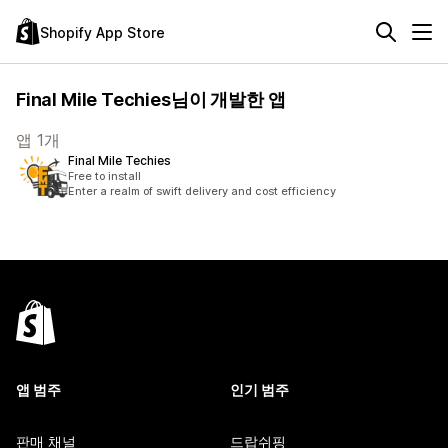
Shopify App Store
Final Mile Techies님이 개발한 앱
앱 1개
Final Mile Techies
Free to install
Enter a realm of swift delivery and cost efficiency
앱 범주
인기 범주
판매 채널
드랍쉬핑