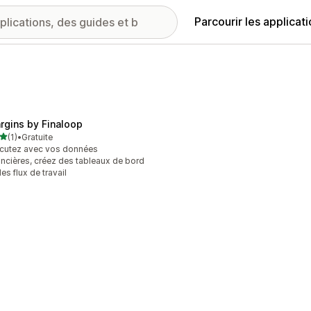
Parcourir les applicat
rgins by Finaloop
étoile(s) sur 5
(1)
•
Gratuite
vis au total
cutez avec vos données
ancières, créez des tableaux de bord
des flux de travail