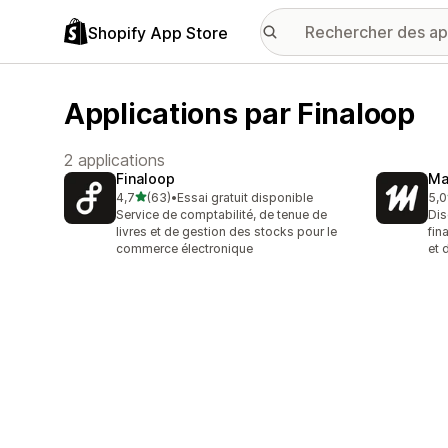
Shopify App Store
Applications par Finaloop
2 applications
Finaloop
Ma
étoile(s) sur 5
4,7
(63)
•
Essai gratuit disponible
5,0
63 avis au total
1 a
Service de comptabilité, de tenue de
Dis
livres et de gestion des stocks pour le
fin
commerce électronique
et 