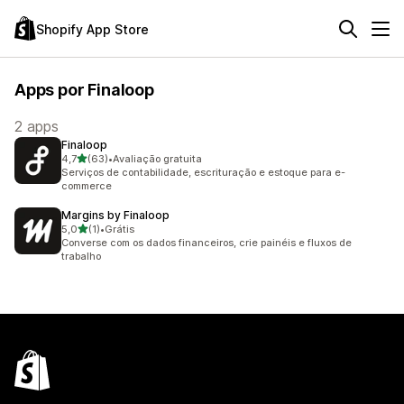
Shopify App Store
Apps por Finaloop
2 apps
Finaloop
de 5 estrelas
4,7
(63)
•
Avaliação gratuita
63 avaliações ao todo
Serviços de contabilidade, escrituração e estoque para e-
commerce
Margins by Finaloop
de 5 estrelas
5,0
(1)
•
Grátis
1 avaliações ao todo
Converse com os dados financeiros, crie painéis e fluxos de
trabalho