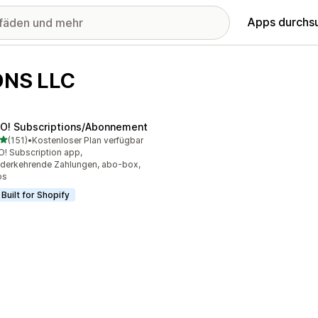
Apps durchs
ONS LLC
O! Subscriptions/Abonnement
von 5 Sternen
(151)
•
Kostenloser Plan verfügbar
 Rezensionen insgesamt
! Subscription app,
derkehrende Zahlungen, abo-box,
os
Built for Shopify