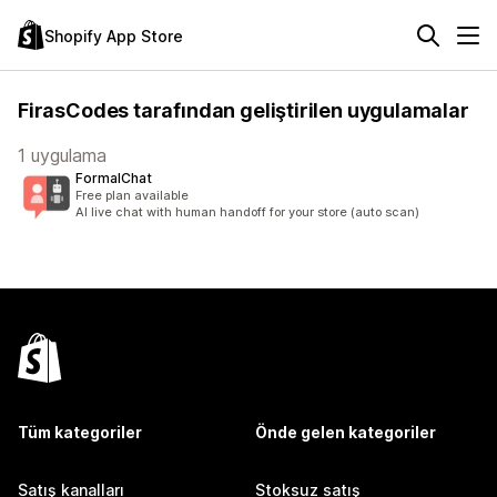
Shopify App Store
FirasCodes tarafından geliştirilen uygulamalar
1 uygulama
FormalChat
Free plan available
AI live chat with human handoff for your store (auto scan)
Tüm kategoriler
Önde gelen kategoriler
Satış kanalları
Stoksuz satış