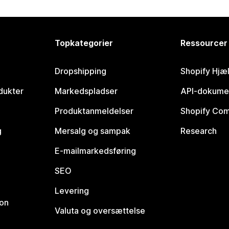
Topkategorier
Ressourcer
Dropshipping
Shopify Hjæ
dukter
Markedspladser
API-dokume
Produktanmeldelser
Shopify Co
g
Mersalg og sampak
Research
E-mailmarkedsføring
SEO
Levering
ion
Valuta og oversættelse