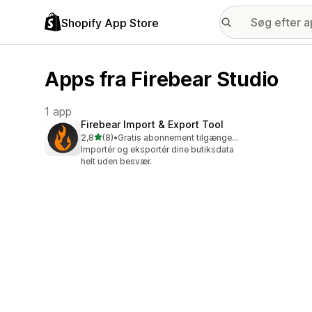
Shopify App Store
Apps fra Firebear Studio
1 app
Firebear Import & Export Tool
ud af 5 stjerner
2,8
(8)
•
Gratis abonnement tilgængeligt
8 anmeldelser i alt
Importér og eksportér dine butiksdata
helt uden besvær.