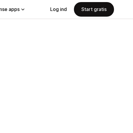
se apps
Log ind
Start gratis