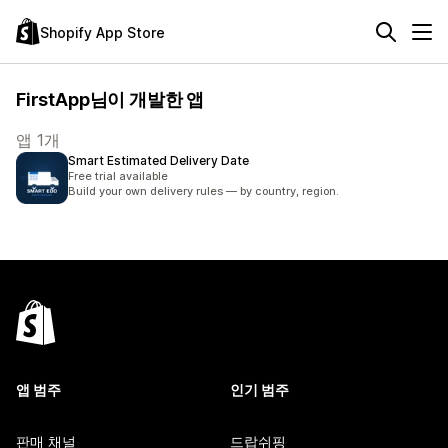
Shopify App Store
FirstApp님이 개발한 앱
앱 1개
Smart Estimated Delivery Date
Free trial available
Build your own delivery rules — by country, region.
앱 범주
인기 범주
판매 채널
드랍쉬핑