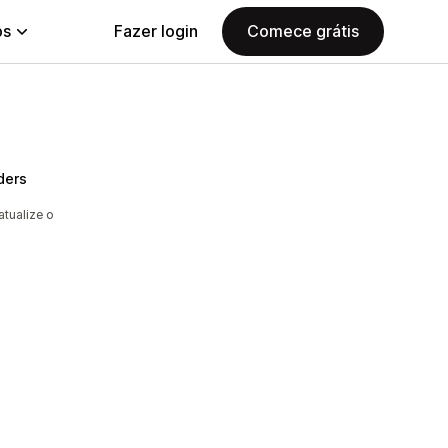
ps
Fazer login
Comece grátis
ders
a
tualize o