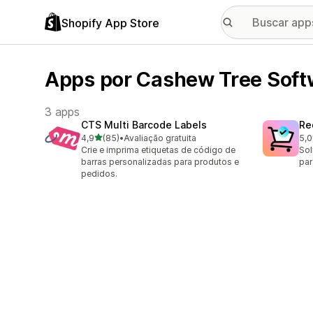
Shopify App Store
Apps por Cashew Tree Softw
3 apps
CTS Multi Barcode Labels
Re
de 5 estrelas
4,9
(85)
•
Avaliação gratuita
5,0
85 avaliações ao todo
8 a
Crie e imprima etiquetas de código de
Sol
barras personalizadas para produtos e
par
pedidos.