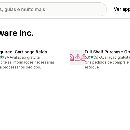
Ver ap
are Inc.
quired: Cart page fields
Full Shelf Purchase Or
de 5 estrelas
de 5 estrelas
(8)
•
Avaliação gratuita
5,0
(5)
•
Avaliação gratuit
valiações ao todo
5 avaliações ao todo
icite as informações necessárias
Crie pedidos de compra e a
a processar os pedidos.
estoque.