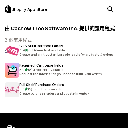
Shopify App Store
由 Cashew Tree Software Inc. 提供的應用程式
3 個應用程式
CTS Multi Barcode Labels
滿分 5 顆星
4.9
(85)
•
Free trial available
共有 85 則評價
Create and print custom barcode labels for products & orders.
Required: Cart page fields
滿分 5 顆星
5.0
(8)
•
Free trial available
共有 8 則評價
Request the information you need to fulfill your orders.
Full Shelf Purchase Orders
滿分 5 顆星
5.0
(5)
•
Free trial available
共有 5 則評價
Create purchase orders and update inventory.