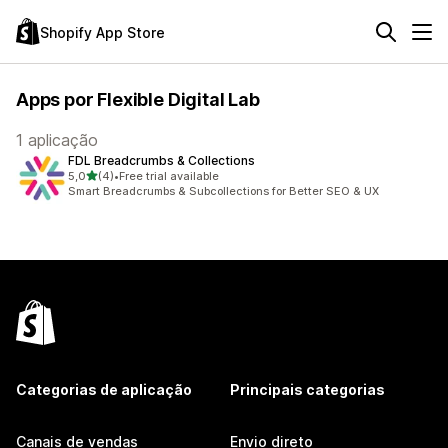
Shopify App Store
Apps por Flexible Digital Lab
1 aplicação
FDL Breadcrumbs & Collections
de 5 estrelas
5,0
(4)
•
Free trial available
4 total de avaliações
Smart Breadcrumbs & Subcollections for Better SEO & UX
Categorias de aplicação
Principais categorias
Canais de vendas
Envio direto