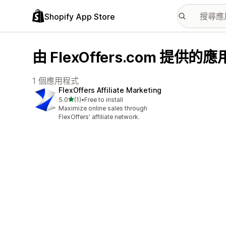
Shopify App Store
由 FlexOffers.com 提供的
1 個應用程式
FlexOffers Affiliate Marketing
滿分 5 顆星
5.0
(1)
•
Free to install
共有 1 則評價
Maximize online sales through
FlexOffers' affiliate network.