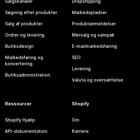
Salgskanaler
Dropshipping
Søgning efter produkter
Markedspladser
Salg af produkter
Produktanmeldelser
Ordrer og levering
Mersalg og sampak
Butiksdesign
E-mailmarkedsføring
Markedsføring og
SEO
konvertering
Levering
Butiksadministration
Valuta og oversættelse
Ressourcer
Shopify
Shopify Hjælp
Om
API-dokumentation
Karriere