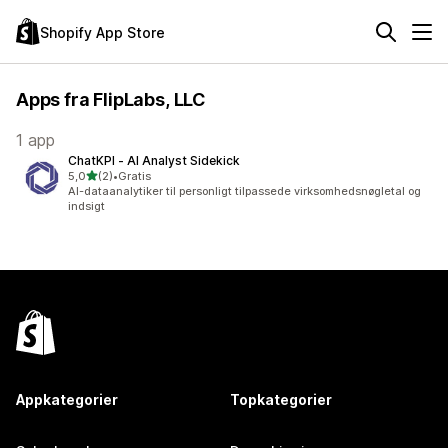
Shopify App Store
Apps fra FlipLabs, LLC
1 app
ChatKPI ‑ AI Analyst Sidekick
ud af 5 stjerner
5,0
(2)
•
Gratis
2 anmeldelser i alt
AI-dataanalytiker til personligt tilpassede virksomhedsnøgletal og
indsigt
Appkategorier
Topkategorier