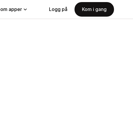
nom apper
Logg på
Kom i gang