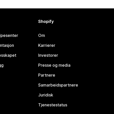
Shopify
lpesenter
Om
ntasjon
Karrierer
lesskapet
Investorer
gg
Presse og media
Partnere
Samarbeidspartnere
Juridisk
Tjenestestatus