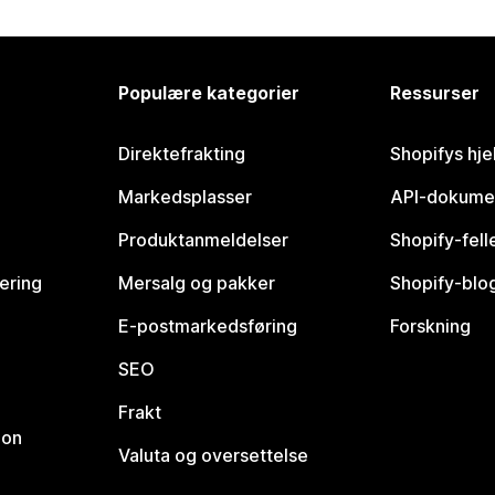
Populære kategorier
Ressurser
Direktefrakting
Shopifys hje
Markedsplasser
API-dokume
Produktanmeldelser
Shopify-fel
vering
Mersalg og pakker
Shopify-blo
E-postmarkedsføring
Forskning
SEO
Frakt
jon
Valuta og oversettelse