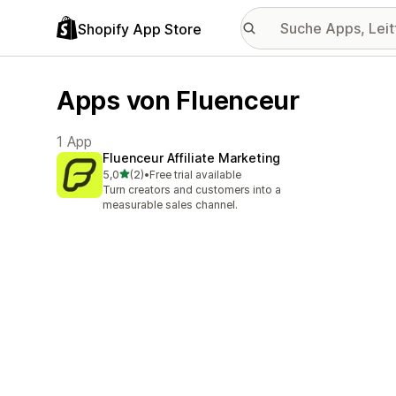
Shopify App Store
Apps von Fluenceur
1 App
Fluenceur Affiliate Marketing
von 5 Sternen
5,0
(2)
•
Free trial available
2 Rezensionen insgesamt
Turn creators and customers into a
measurable sales channel.