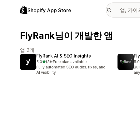
Shopify App Store
FlyRank님이 개발한 앱
앱 2개
FlyRank AI & SEO Insights
Fl
별 5개 중
5.0
(3)
•
Free plan available
5.0
총 리뷰 3개
총 
Fully automated SEO audits, fixes, and
Bui
AI visibility
any