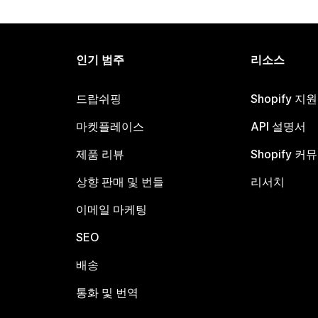
인기 범주
리소스
드랍쉬핑
Shopify 지
마켓플레이스
API 설명서
제품 리뷰
Shopify 커
상향 판매 및 번들
리서치
이메일 마케팅
SEO
배송
통화 및 번역