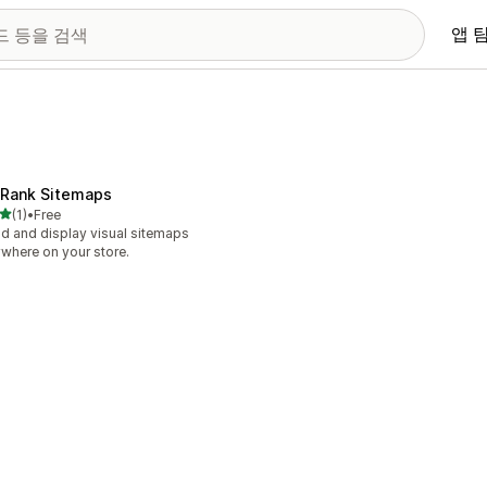
앱 
yRank Sitemaps
별 5개 중
(1)
•
Free
리뷰 1개
ld and display visual sitemaps
where on your store.