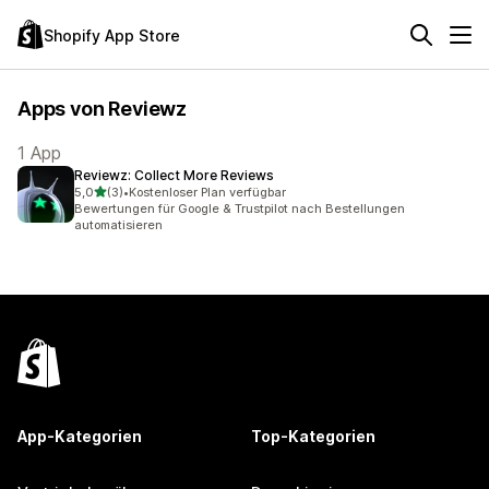
Shopify App Store
Apps von Reviewz
1 App
Reviewz: Collect More Reviews
von 5 Sternen
5,0
(3)
•
Kostenloser Plan verfügbar
3 Rezensionen insgesamt
Bewertungen für Google & Trustpilot nach Bestellungen
automatisieren
App-Kategorien
Top-Kategorien