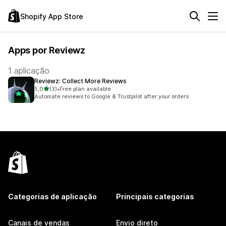
Shopify App Store
Apps por Reviewz
1 aplicação
Reviewz: Collect More Reviews
de 5 estrelas
5,0
(3)
•
Free plan available
3 total de avaliações
Automate reviews to Google & Trustpilot after your orders
Categorias de aplicação
Principais categorias
Canais de vendas
Envio direto