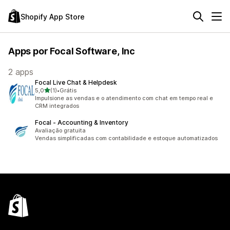
Shopify App Store
Apps por Focal Software, Inc
2 apps
Focal Live Chat & Helpdesk
de 5 estrelas
5,0
(1)
•
Grátis
1 avaliações ao todo
Impulsione as vendas e o atendimento com chat em tempo real e
CRM integrados
Focal ‑ Accounting & Inventory
Avaliação gratuita
Vendas simplificadas com contabilidade e estoque automatizados