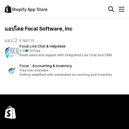
Shopify App Store
แอปโดย Focal Software, Inc
แอป 2 รายการ
Focal Live Chat & Helpdesk
เต็ม 5 ดาว
5.0
(1)
•
Free
ทั้งหมด 1 รีวิว
Boost sales and support with integrated Live Chat and CRM
Focal ‑ Accounting & Inventory
Free trial available
Selling simplified with automated accounting and inventory